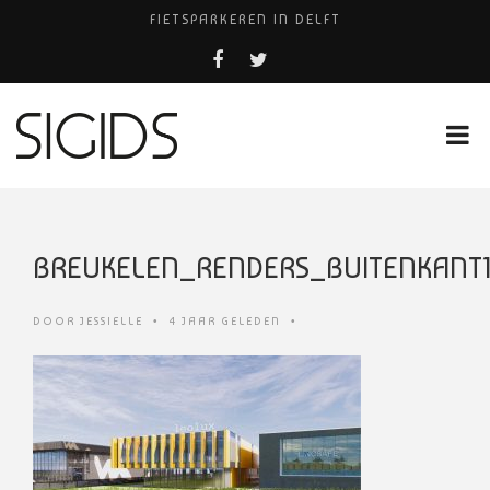
FIETSPARKEREN IN DELFT
PIZZERIA POMPEÏ ￼
BELEEF DE MAGIE VAN FILM BIJ KINEPOLIS
COCKTAILS ON THE SPOT!
HUISARTSENPRAKTIJK BINCK-ZORG
BREUKELEN_RENDERS_BUITENKANT
DOOR
JESSIELLE
•
4 JAAR GELEDEN
•