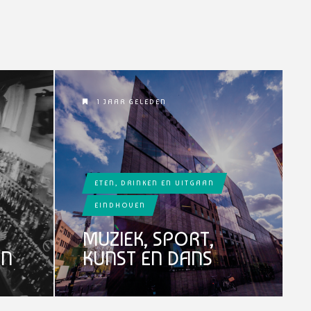
1 JAAR GELEDEN
ETEN, DRINKEN EN UITGAAN
EINDHOVEN
MUZIEK, SPORT,
EN
KUNST EN DANS