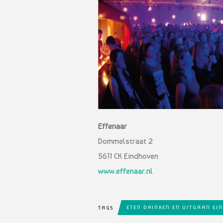
Effenaar
Dommelstraat 2
5611 CK Eindhoven
www.effenaar.nl
ETEN DRINKEN EN UITGAAN E
TAGS