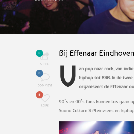
Bij Effenaar Eindhove
0
V
SHARE
an pop naar rock, van indi
0
hiphop tot R&B. In de twee
COMMENT
organiseert de Effenaar o
8
90’s en 00’s fans kunnen los gaan o
LOVE
Suono Culture & Pleinvrees en hipho