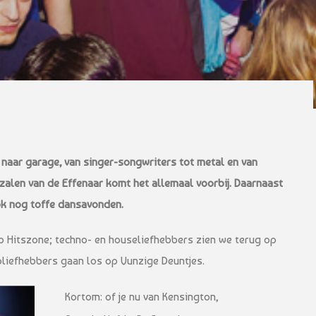
n
e naar garage, van singer-songwriters tot metal en van
 zalen van de Effenaar komt het allemaal voorbij. Daarnaast
ok nog toffe dansavonden.
p Hitszone; techno- en houseliefhebbers zien we terug op
pliefhebbers gaan los op Vunzige Deuntjes.
Kortom: of je nu van Kensington,