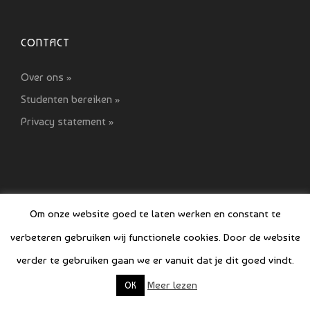
CONTACT
Over ons »
Studenten bereiken »
Privacy statement »
Om onze website goed te laten werken en constant te
verbeteren gebruiken wij functionele cookies. Door de website
© COPYRIGHT SI GIDS 2021-2022
verder te gebruiken gaan we er vanuit dat je dit goed vindt.
Meer lezen
OK