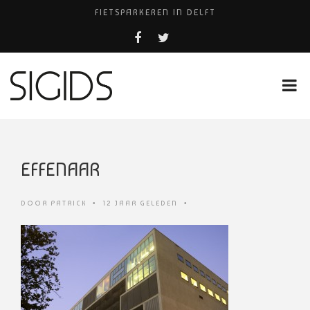
FIETSPARKEREN IN DELFT
FIETS KWIJT IN TILBURG?
PIZZERIA POMPEÏ ￼
USED PRODUCTS LEIDEN
HUISARTSENPRAKTIJK BINCK-ZORG
EFFENAAR
DOOR
PATRICK
•
12 JAAR GELEDEN
•