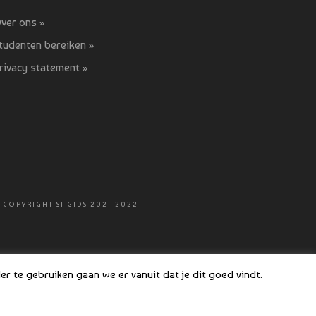
ver ons »
tudenten bereiken »
rivacy statement »
 COPYRIGHT SI GIDS 2021-2022
r te gebruiken gaan we er vanuit dat je dit goed vindt.