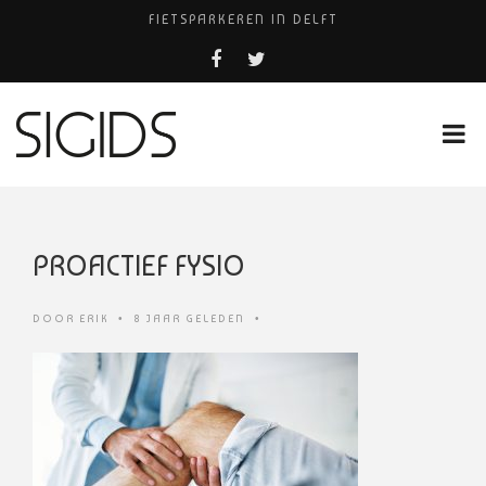
FIETSPARKEREN IN DELFT
PIZZERIA POMPEÏ ￼
BELEEF DE MAGIE VAN FILM BIJ KINEPOLIS
COCKTAILS ON THE SPOT!
HUISARTSENPRAKTIJK BINCK-ZORG
PROACTIEF FYSIO
DOOR
ERIK
•
8 JAAR GELEDEN
•