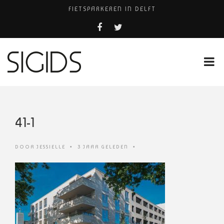
FIETSPARKEREN IN DELFT
PIZZERIA POMPEÏ ￼
BELEEF DE MAGIE VAN FILM BIJ KINEPOLIS
COCKTAILS ON THE SPOT!
HUISARTSENPRAKTIJK BINCK-ZORG
41-1
DOOR
JESSIELLE
•
3 JAAR GELEDEN
•