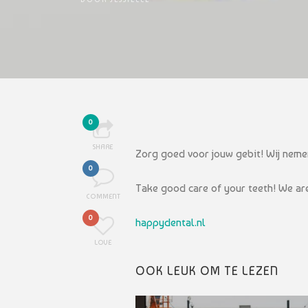
0
SHARE
Zorg goed voor jouw gebit! Wij nemen
0
Take good care of your teeth! We are
COMMENT
0
happydental.nl
LOVE
OOK LEUK OM TE LEZEN