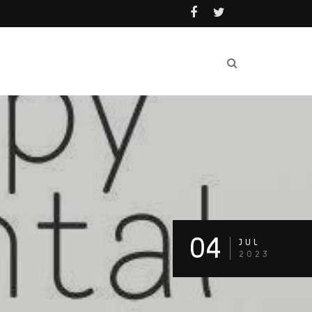
04
JUL
2023