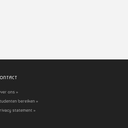
CONTACT
ver ons »
tudenten bereiken »
rivacy statement »