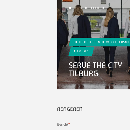
5 JAAR GELEDEN
BIJBANEN EN VRIJWILLIGERSW
TILBURG
SERVE THE CITY
TILBURG
REAGEREN
Bericht
*