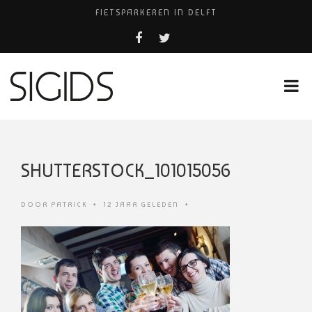
FIETSPARKEREN IN DELFT
PIZZERIA POMPEÏ ￼
BELEEF DE MAGIE VAN FILM BIJ KINEPOLIS
COCKTAILS ON THE SPOT!
HUISARTSENPRAKTIJK BINCK-ZORG
SHUTTERSTOCK_101015056
DOOR
PATRICK
•
12 JAAR GELEDEN
•