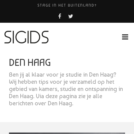
STAGE IN HET BUITENLAND?
AMHC AMERSFOORT
PIZZERIA POMPEÏ ￼
BELEEF DE MAGIE VAN FILM BIJ KINEPOLIS
HUISARTSENPRAKTIJK BINCK-ZORG
DEN HAAG
Ben jij al klaar voor je studie in Den Haag?
Wij hebben tips voor je verzameld op het
gebied van kamers, studie en ontspanning in
Den Haag. Via deze pagina zie je alle
berichten over Den Haag.