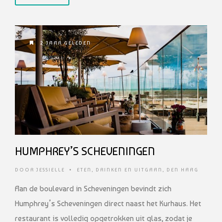
2 JAAR GELEDEN
HUMPHREY’S SCHEVENINGEN
DOOR
JESSIELLE
•
ETEN, DRINKEN EN UITGAAN
,
DEN HAAG
Aan de boulevard in Scheveningen bevindt zich
Humphrey’s Scheveningen direct naast het Kurhaus. Het
restaurant is volledig opgetrokken uit glas, zodat je