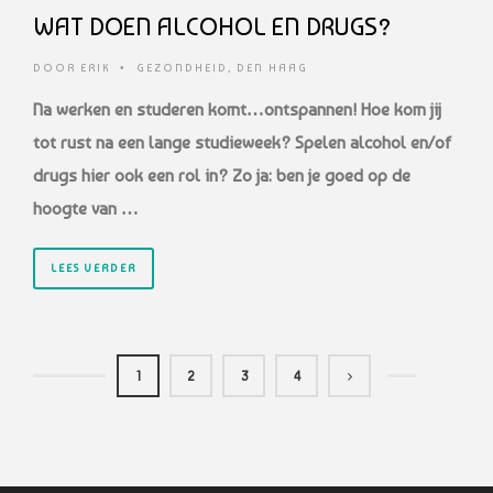
WAT DOEN ALCOHOL EN DRUGS?
DOOR
ERIK
•
GEZONDHEID
,
DEN HAAG
Na werken en studeren komt…ontspannen! Hoe kom jij
tot rust na een lange studieweek? Spelen alcohol en/of
drugs hier ook een rol in? Zo ja: ben je goed op de
hoogte van …
LEES VERDER
1
2
3
4