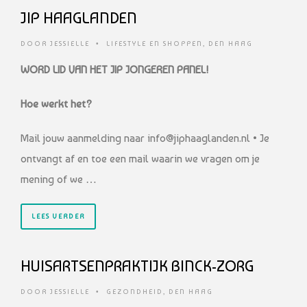
JIP HAAGLANDEN
DOOR
JESSIELLE
•
LIFESTYLE EN SHOPPEN
,
DEN HAAG
WORD LID VAN HET JIP JONGEREN PANEL!
Hoe werkt het?
Mail jouw aanmelding naar info@jiphaaglanden.nl • Je
ontvangt af en toe een mail waarin we vragen om je
mening of we …
LEES VERDER
HUISARTSENPRAKTIJK BINCK-ZORG
DOOR
JESSIELLE
•
GEZONDHEID
,
DEN HAAG