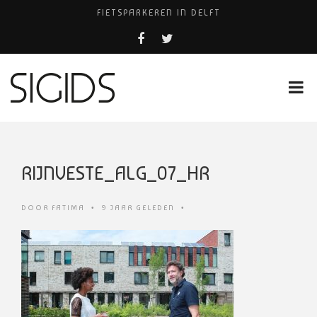
FIETSPARKEREN IN DELFT
FIETS KWIJT IN TILBURG?
PIZZERIA POMPEÏ ￼
USED PRODUCTS LEIDEN
HUISARTSENPRAKTIJK BINCK-ZORG
RIJNVESTE_ALG_07_HR
DOOR
FATIMA
•
9 JAAR GELEDEN
•