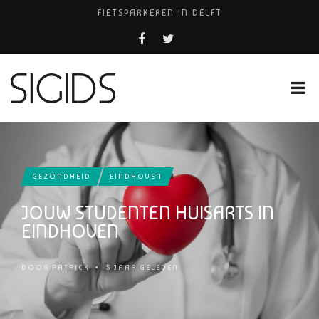
FIETSPARKEREN IN DELFT
PIZZERIA POMPEÏ ￼
BELEEF DE MAGIE VAN FILM BIJ KINEPOLIS
COCKTAILS ON THE SPOT!
HUISARTSENPRAKTIJK BINCK-ZORG
GEZONDHEID
EINDHOVEN
JOUW STUDENTEN HUISARTS IN
EINDHOVEN
DOOR
PATRICK
•
5 JAAR GELEDEN