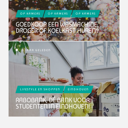
OP KAMERS
OP KAMERS
OP KAMERS
GOEDKOOP EEN WASMACHINE,
DROGER OF KOELKAST HUREN?
5 JAAR GELEDEN
LIFESTYLE EN SHOPPEN
EINDHOVEN
RABOBANK, DÉ BANK VOOR
STUDENTEN IN EINDHOVEN!