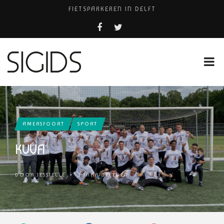
FIETSPARKEREN IN DELFT
FIETS KWIJT IN TILBURG?
PIZZERIA POMPEÏ ￼
USED PRODUCTS LEIDEN
HUISARTSENPRAKTIJK BINCK-ZORG
AMERSFOORT
SPORT
KVVA
DOOR
JESSIELLE
•
3 JAAR GELEDEN