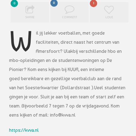
0
0
1
SHARE
COMMENT
LOVE
W
il jij lekker voetballen, met goede
faciliteiten, direct naast het centrum van
Amersfoort? Vlakbij verschillende hbo en
mbo-opleidingen en de studentenwoningen op De
Pionier? Kom eens kijken bij KVVA, een intieme
goed bereikbare en gezellige voetbalclub aan de rand
van het Soesterkwartier (Dollardstraat ).Veel studenten
gingen je voor. Sluit je aan bij een team of start zelf een
team. Bijvoorbeeld 7 tegen 7 op de vrijdagavond. Kom
eens kijken of mail: info@kvva.nl
https://kvva.nl