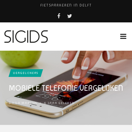
FIETSPARKEREN IN DELFT
PIZZERIA POMPEÏ ￼
BELEEF DE MAGIE VAN FILM BIJ KINEPOLIS
COCKTAILS ON THE SPOT!
HUISARTSENPRAKTIJK BINCK-ZORG
VERGELIJKERS
MOBIELE TELEFONIE VERGELIJKEN
DOOR
MARLIES
•
6 JAAR GELEDEN