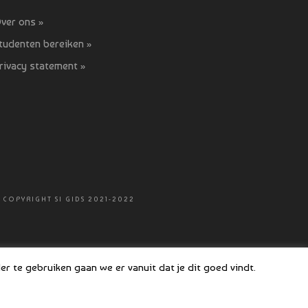
ver ons »
tudenten bereiken »
rivacy statement »
 COPYRIGHT SI GIDS 2021-2022
r te gebruiken gaan we er vanuit dat je dit goed vindt.