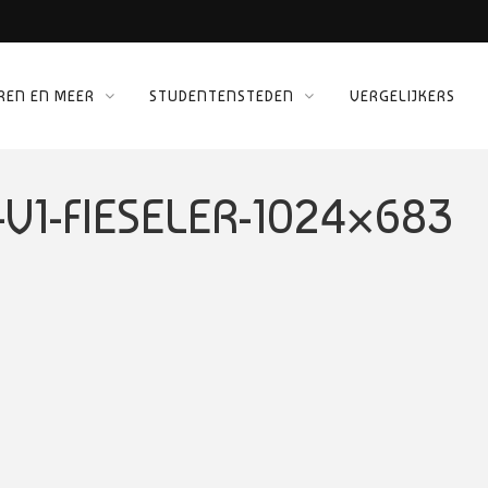
REN EN MEER
STUDENTENSTEDEN
VERGELIJKERS
 KINEPOLIS
ORG
1-FIESELER-1024×683