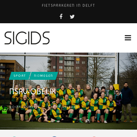
FIETSPARKEREN IN DELFT
PIZZERIA POMPEÏ ￼
BELEEF DE MAGIE VAN FILM BIJ KINEPOLIS
COCKTAILS ON THE SPOT!
HUISARTSENPRAKTIJK BINCK-ZORG
SPORT
NIJMEGEN
NSRV-OBELIX
DOOR
JESSIELLE
•
3 JAAR GELEDEN