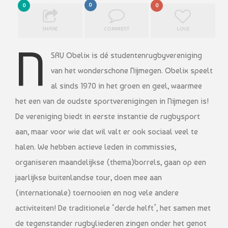
0
0
0
SHARE
COMMENT
LOVE
N
SRV Obelix is dé studentenrugbyvereniging
van het wonderschone Nijmegen. Obelix speelt
al sinds 1970 in het groen en geel, waarmee
het een van de oudste sportverenigingen in Nijmegen is!
De vereniging biedt in eerste instantie de rugbysport
aan, maar voor wie dat wil valt er ook sociaal veel te
halen. We hebben actieve leden in commissies,
organiseren maandelijkse (thema)borrels, gaan op een
jaarlijkse buitenlandse tour, doen mee aan
(internationale) toernooien en nog vele andere
activiteiten! De traditionele ‘derde helft’, het samen met
de tegenstander rugbyliederen zingen onder het genot