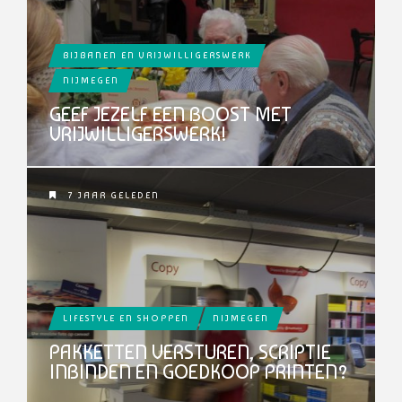
BIJBANEN EN VRIJWILLIGERSWERK
NIJMEGEN
GEEF JEZELF EEN BOOST MET
VRIJWILLIGERSWERK!
7 JAAR GELEDEN
LIFESTYLE EN SHOPPEN
NIJMEGEN
PAKKETTEN VERSTUREN, SCRIPTIE
INBINDEN EN GOEDKOOP PRINTEN?