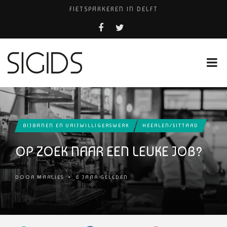
FIETSPARKEREN IN DELFT
PIZZERIA POMPEÏ ￼
USED PRODUCTS LEIDEN
BELEEF DE MAGIE VAN FILM BIJ KINEPOLIS
HUISARTSENPRAKTIJK BINCK-ZORG
BIJBANEN EN VRIJWILLIGERSWERK
HEERLEN/SITTARD
OP ZOEK NAAR EEN LEUKE JOB?
DOOR
MARLIES
•
6 JAAR GELEDEN