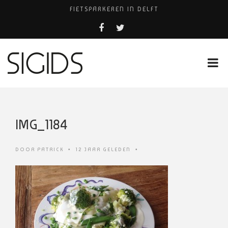
FIETSPARKEREN IN DELFT
PIZZERIA POMPEÏ ￼
BELEEF DE MAGIE VAN FILM BIJ KINEPOLIS
COCKTAILS ON THE SPOT!
HUISARTSENPRAKTIJK BINCK-ZORG
IMG_1184
DOOR
PATRICK
•
12 JAAR GELEDEN
•