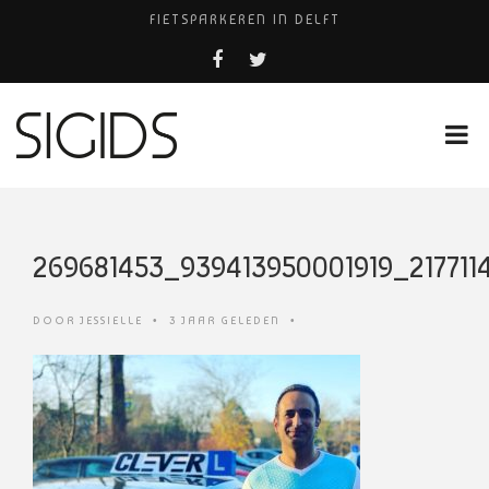
FIETSPARKEREN IN DELFT
PIZZERIA POMPEÏ ￼
BELEEF DE MAGIE VAN FILM BIJ KINEPOLIS
COCKTAILS ON THE SPOT!
HUISARTSENPRAKTIJK BINCK-ZORG
269681453_939413950001919_21771
DOOR
JESSIELLE
•
3 JAAR GELEDEN
•