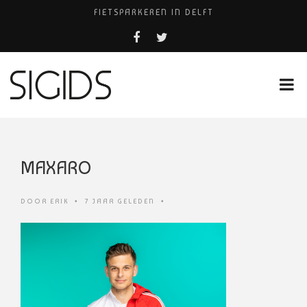
FIETSPARKEREN IN DELFT
PIZZERIA POMPEÏ ￼
BELEEF DE MAGIE VAN FILM BIJ KINEPOLIS
COCKTAILS ON THE SPOT!
HUISARTSENPRAKTIJK BINCK-ZORG
MAXARO
DOOR
ERIK
•
7 JAAR GELEDEN
•