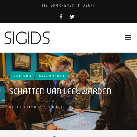
FIETSPARKEREN IN DELFT
PIZZERIA POMPEÏ ￼
USED PRODUCTS LEIDEN
BELEEF DE MAGIE VAN FILM BIJ KINEPOLIS
HUISARTSENPRAKTIJK BINCK-ZORG
CULTUUR
LEEUWARDEN
SCHATTEN VAN LEEUWARDEN
DOOR
FATIMA
•
4 JAAR GELEDEN