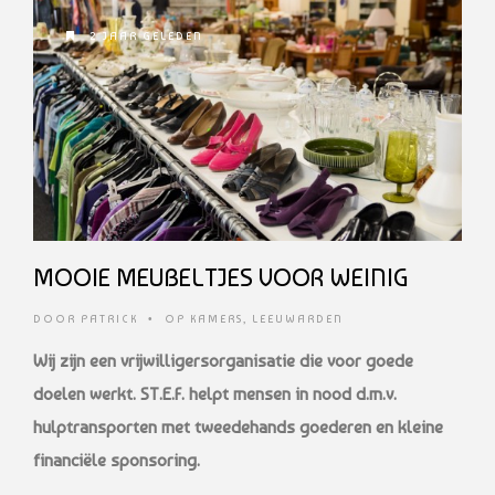
2 JAAR GELEDEN
MOOIE MEUBELTJES VOOR WEINIG
DOOR
PATRICK
•
OP KAMERS
,
LEEUWARDEN
Wij zijn een vrijwilligersorganisatie die voor goede
doelen werkt. ST.E.F. helpt mensen in nood d.m.v.
hulptransporten met tweedehands goederen en kleine
financiële sponsoring.