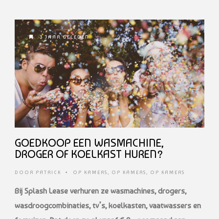
3 JAAR GELEDEN
GOEDKOOP EEN WASMACHINE,
DROGER OF KOELKAST HUREN?
DOOR
PATRICK
•
OP KAMERS
,
OP KAMERS
,
OP KAMERS
Bij Splash Lease verhuren ze wasmachines, drogers,
wasdroogcombinaties, tv’s, koelkasten, vaatwassers en