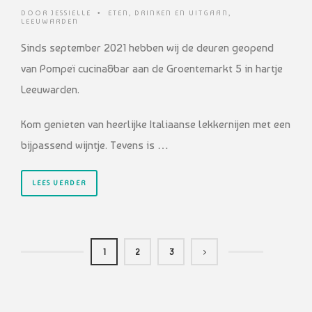
DOOR
JESSIELLE
•
ETEN, DRINKEN EN UITGAAN
,
LEEUWARDEN
Sinds september 2021 hebben wij de deuren geopend
van Pompeï cucina&bar aan de Groentemarkt 5 in hartje
Leeuwarden.
Kom genieten van heerlijke Italiaanse lekkernijen met een
bijpassend wijntje. Tevens is …
LEES VERDER
1
2
3