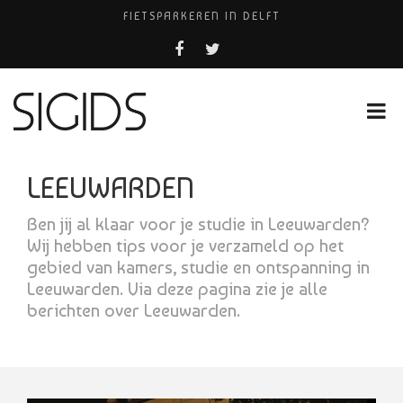
FIETSPARKEREN IN DELFT
PIZZERIA POMPEÏ ￼
BELEEF DE MAGIE VAN FILM BIJ KINEPOLIS
COCKTAILS ON THE SPOT!
HUISARTSENPRAKTIJK BINCK-ZORG
LEEUWARDEN
Ben jij al klaar voor je studie in Leeuwarden?
Wij hebben tips voor je verzameld op het
gebied van kamers, studie en ontspanning in
Leeuwarden. Via deze pagina zie je alle
berichten over Leeuwarden.