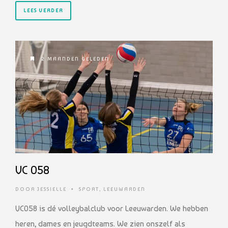
LEES VERDER
2 MAANDEN GELEDEN
VC 058
DOOR
JESSIELLE
•
SPORT
,
LEEUWARDEN
VC058 is dé volleybalclub voor Leeuwarden. We hebben
heren, dames en jeugdteams. We zien onszelf als