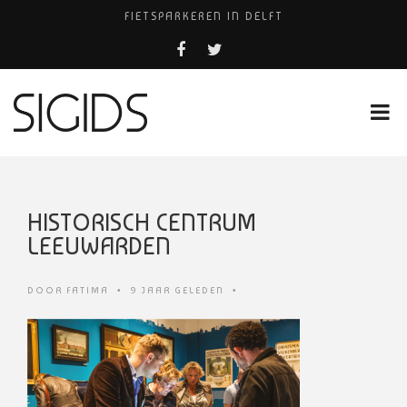
FIETSPARKEREN IN DELFT
PIZZERIA POMPEÏ ￼
BELEEF DE MAGIE VAN FILM BIJ KINEPOLIS
COCKTAILS ON THE SPOT!
HUISARTSENPRAKTIJK BINCK-ZORG
HISTORISCH CENTRUM
LEEUWARDEN
DOOR
FATIMA
•
9 JAAR GELEDEN
•