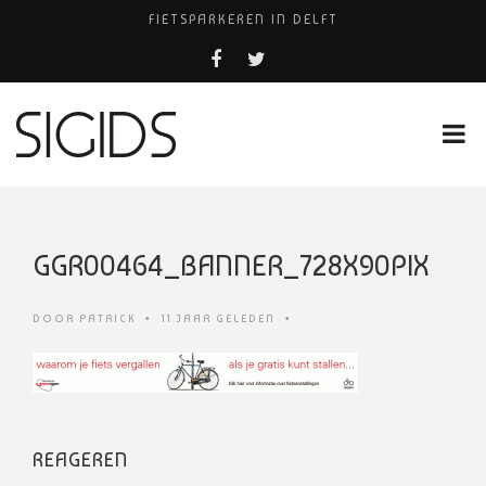
FIETSPARKEREN IN DELFT
PIZZERIA POMPEÏ ￼
BELEEF DE MAGIE VAN FILM BIJ KINEPOLIS
COCKTAILS ON THE SPOT!
HUISARTSENPRAKTIJK BINCK-ZORG
GGR00464_BANNER_728X90PIX
DOOR
PATRICK
•
11 JAAR GELEDEN
•
REAGEREN