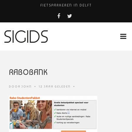
FIETSPARKEREN IN DELFT
PIZZERIA POMPEÏ ￼
BELEEF DE MAGIE VAN FILM BIJ KINEPOLIS
COCKTAILS ON THE SPOT!
HUISARTSENPRAKTIJK BINCK-ZORG
RABOBANK
DOOR
JOHN
•
12 JAAR GELEDEN
•