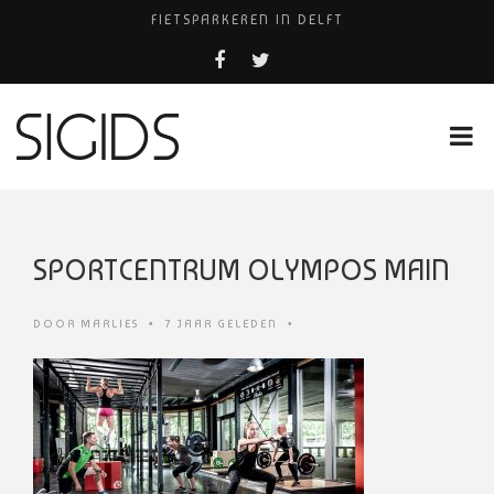
FIETSPARKEREN IN DELFT
FIETS KWIJT IN TILBURG?
PIZZERIA POMPEÏ ￼
USED PRODUCTS LEIDEN
HUISARTSENPRAKTIJK BINCK-ZORG
SPORTCENTRUM OLYMPOS MAIN
DOOR
MARLIES
•
7 JAAR GELEDEN
•