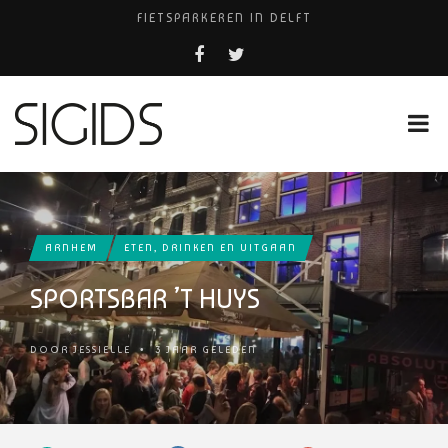
FIETSPARKEREN IN DELFT
PIZZERIA POMPEÏ ￼
BELEEF DE MAGIE VAN FILM BIJ KINEPOLIS
COCKTAILS ON THE SPOT!
HUISARTSENPRAKTIJK BINCK-ZORG
ARNHEM
ETEN, DRINKEN EN UITGAAN
SPORTSBAR ’T HUYS
DOOR
JESSIELLE
•
3 JAAR GELEDEN