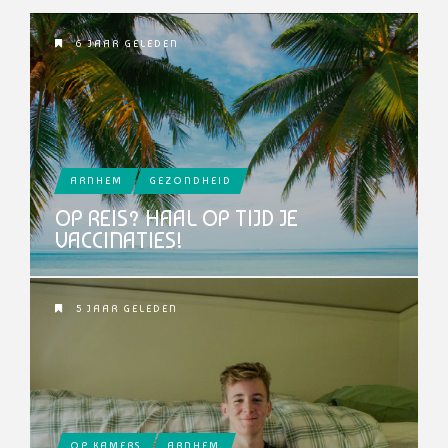
6 JAAR GELEDEN
ARNHEM
GEZONDHEID
OP REIS? HAAL OP TIJD JE
VACCINATIES!
5 JAAR GELEDEN
OP KAMERS
ARNHEM