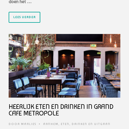
doen het …
LEES VERDER
7 JAAR GELEDEN
HEERLIJK ETEN EN DRINKEN IN GRAND
CAFE METROPOLE
DOOR
MARLIES
•
ARNHEM
,
ETEN, DRINKEN EN UITGAAN