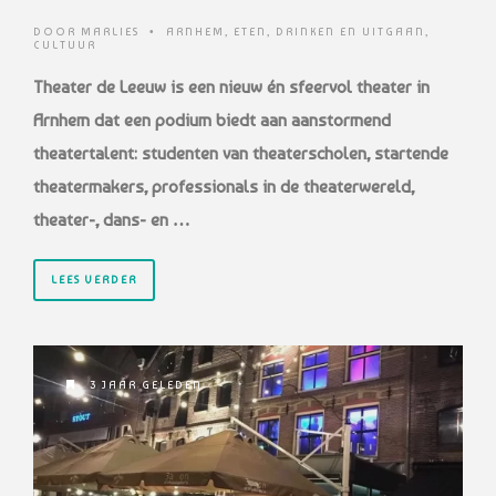
DOOR
MARLIES
•
ARNHEM
,
ETEN, DRINKEN EN UITGAAN
,
CULTUUR
Theater de Leeuw is een nieuw én sfeervol theater in
Arnhem dat een podium biedt aan aanstormend
theatertalent: studenten van theaterscholen, startende
theatermakers, professionals in de theaterwereld,
theater-, dans- en …
LEES VERDER
3 JAAR GELEDEN