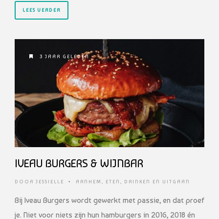
LEES VERDER
3 JAAR GELEDEN
IVEAU BURGERS & WIJNBAR
DOOR
JESSIELLE
•
ARNHEM
,
ETEN, DRINKEN EN UITGAAN
Bij Iveau Burgers wordt gewerkt met passie, en dat proef
je. Niet voor niets zijn hun hamburgers in 2016, 2018 én