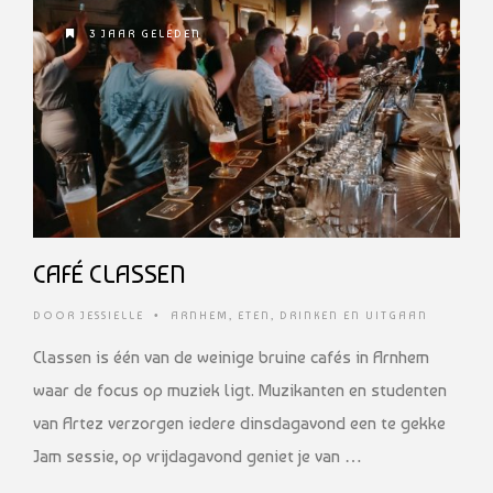
3 JAAR GELEDEN
CAFÉ CLASSEN
DOOR
JESSIELLE
•
ARNHEM
,
ETEN, DRINKEN EN UITGAAN
Classen is één van de weinige bruine cafés in Arnhem
waar de focus op muziek ligt. Muzikanten en studenten
van Artez verzorgen iedere dinsdagavond een te gekke
Jam sessie, op vrijdagavond geniet je van …