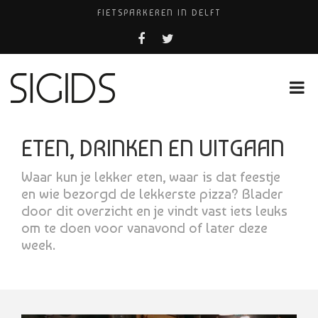
FIETSPARKEREN IN DELFT
PIZZERIA POMPEÏ ￼
BELEEF DE MAGIE VAN FILM BIJ KINEPOLIS
COCKTAILS ON THE SPOT!
HUISARTSENPRAKTIJK BINCK-ZORG
ETEN, DRINKEN EN UITGAAN
Waar kun je lekker eten, waar is dat feestje
en wie bezorgd de lekkerste pizza? Blader
door dit overzicht en je vindt vast iets leuks
om te doen voor vanavond of later deze
week.