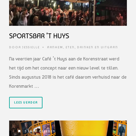
SPORTSBAR ’T HUYS
DOOR
JESSIELLE
•
ARNHEM
,
ETEN, DRINKEN EN UITGAAN
Na veertien jaar Café ’t Huys aan de Korenstraat werd
het tijd om het concept naar een nieuw level te tillen.
Sinds augustus 2018 is het café daarom verhuisd naar de
Korenmarkt …
LEES VERDER
5 JAAR GELEDEN