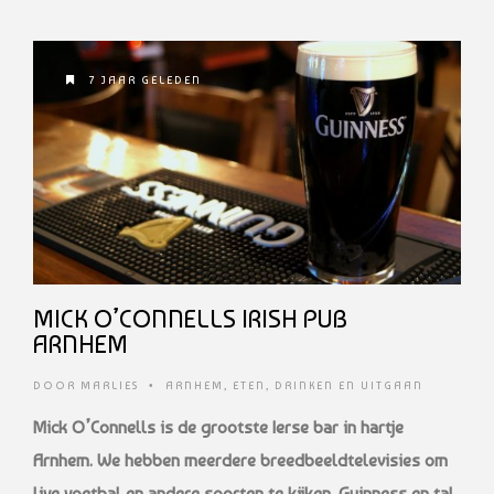
7 JAAR GELEDEN
MICK O’CONNELLS IRISH PUB
ARNHEM
DOOR
MARLIES
•
ARNHEM
,
ETEN, DRINKEN EN UITGAAN
Mick O’Connells is de grootste Ierse bar in hartje
Arnhem. We hebben meerdere breedbeeldtelevisies om
live voetbal en andere sporten te kijken, Guinness en tal