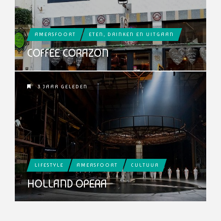
AMERSFOORT
ETEN, DRINKEN EN UITGAAN
COFFEE CORAZON
3 JAAR GELEDEN
LIFESTYLE
AMERSFOORT
CULTUUR
HOLLAND OPERA