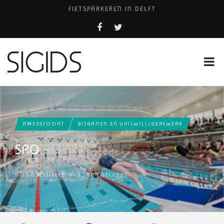
FIETSPARKEREN IN DELFT
PIZZERIA POMPEÏ ￼
USED PRODUCTS LEIDEN
BELEEF DE MAGIE VAN FILM BIJ KINEPOLIS
HUISARTSENPRAKTIJK BINCK-ZORG
AMERSFOORT
BIJBANEN EN VRIJWILLIGERSWERK
SRO
DOOR
JESSIELLE
•
3 JAAR GELEDEN