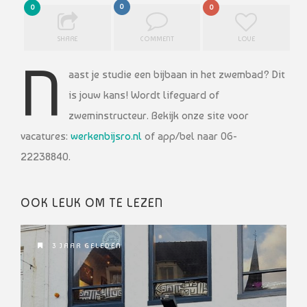
0
0
0
SHARE
COMMENT
LOVE
N
aast je studie een bijbaan in het zwembad? Dit
is jouw kans! Wordt lifeguard of
zweminstructeur. Bekijk onze site voor
vacatures:
werkenbijsro.nl
of app/bel naar 06-
22238840.
OOK LEUK OM TE LEZEN
3 JAAR GELEDEN