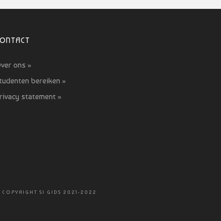
CONTACT
ver ons »
tudenten bereiken »
rivacy statement »
 COPYRIGHT SI GIDS 2021-2022