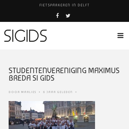
FIETSPARKEREN IN DELFT
PIZZERIA POMPEÏ ￼
BELEEF DE MAGIE VAN FILM BIJ KINEPOLIS
COCKTAILS ON THE SPOT!
HUISARTSENPRAKTIJK BINCK-ZORG
STUDENTENVERENIGING MAXIMUS
BREDA SI GIDS
DOOR
MARLIES
•
6 JAAR GELEDEN
•