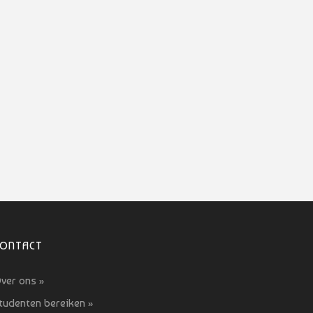
CONTACT
ver ons »
tudenten bereiken »