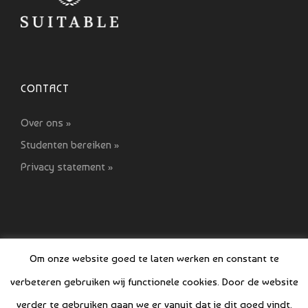
CONTACT
Over ons »
Studenten bereiken »
Privacy statement »
Om onze website goed te laten werken en constant te
verbeteren gebruiken wij functionele cookies. Door de website
© COPYRIGHT SI GIDS 2021-2022
verder te gebruiken gaan we er vanuit dat je dit goed vindt.