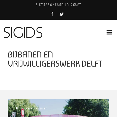
FIETSPARKEREN IN DELFT
PIZZERIA POMPEÏ ￼
USED PRODUCTS LEIDEN
BELEEF DE MAGIE VAN FILM BIJ KINEPOLIS
HUISARTSENPRAKTIJK BINCK-ZORG
BIJBANEN EN
VRIJWILLIGERSWERK DELFT
4 JAAR GELEDEN