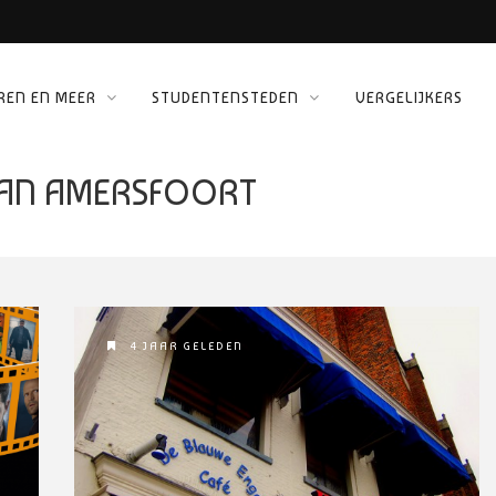
REN EN MEER
STUDENTENSTEDEN
VERGELIJKERS
 KINEPOLIS
GAAN AMERSFOORT
ORG
4 JAAR GELEDEN