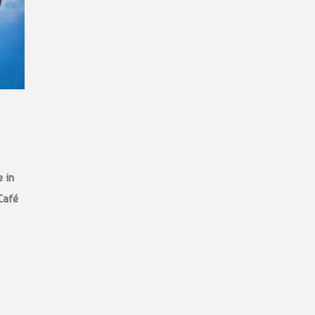
 in
Café