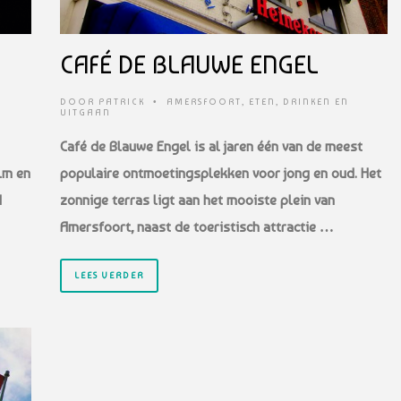
CAFÉ DE BLAUWE ENGEL
DOOR
PATRICK
•
AMERSFOORT
,
ETEN, DRINKEN EN
UITGAAN
Café de Blauwe Engel is al jaren één van de meest
lm en
populaire ontmoetingsplekken voor jong en oud.
Het
d
zonnige terras ligt aan het mooiste plein van
Amersfoort, naast de toeristisch attractie …
LEES VERDER