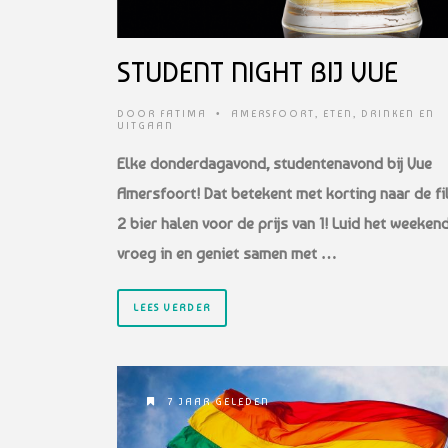
STUDENT NIGHT BIJ VUE
DOOR
FATIMA
•
AMERSFOORT
,
ETEN, DRINKEN EN
UITGAAN
Elke donderdagavond, studentenavond bij Vue
Amersfoort! Dat betekent met korting naar de fi
2 bier halen voor de prijs van 1! Luid het weeken
vroeg in en geniet samen met …
LEES VERDER
7 JAAR GELEDEN