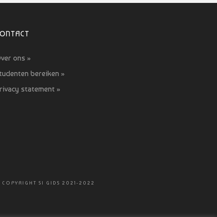
CONTACT
ver ons »
tudenten bereiken »
rivacy statement »
 COPYRIGHT SI GIDS 2021-2022