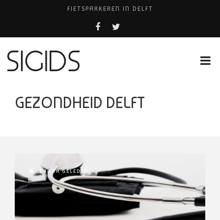
FIETSPARKEREN IN DELFT
PIZZERIA POMPEÏ ￼
USED PRODUCTS LEIDEN
BELEEF DE MAGIE VAN FILM BIJ KINEPOLIS
HUISARTSENPRAKTIJK BINCK-ZORG
GEZONDHEID DELFT
1 JAAR GELEDEN