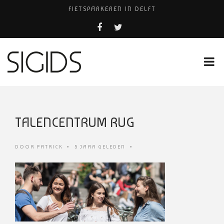
FIETSPARKEREN IN DELFT
FIETS KWIJT IN TILBURG?
PIZZERIA POMPEÏ ￼
USED PRODUCTS LEIDEN
HUISARTSENPRAKTIJK BINCK-ZORG
TALENCENTRUM RUG
DOOR
PATRICK
•
5 JAAR GELEDEN
•