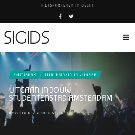
FIETSPARKEREN IN DELFT
PIZZERIA POMPEÏ ￼
USED PRODUCTS LEIDEN
BELEEF DE MAGIE VAN FILM BIJ KINEPOLIS
HUISARTSENPRAKTIJK BINCK-ZORG
AMSTERDAM
ETEN, DRINKEN EN UITGAAN
UITGAAN IN JOUW
STUDENTENSTAD AMSTERDAM
DOOR
ERIK
•
6 JAAR GELEDEN