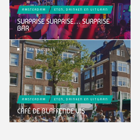
AMSTERDAM
ETEN, DRINKEN EN UITGAAN
SURPRISE SURPRISE… SURPRISE
BAR
5 JAAR GELEDEN
AMSTERDAM
ETEN, DRINKEN EN UITGAAN
CAFÉ DE BLAFFENDE VIS