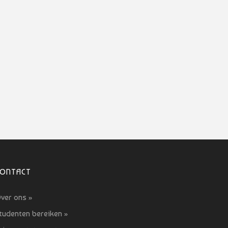
CONTACT
ver ons »
tudenten bereiken »