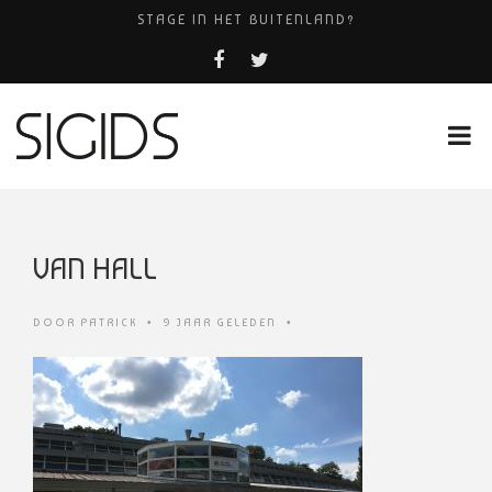
STAGE IN HET BUITENLAND?
AMHC AMERSFOORT
PIZZERIA POMPEÏ ￼
BELEEF DE MAGIE VAN FILM BIJ KINEPOLIS
HUISARTSENPRAKTIJK BINCK-ZORG
VAN HALL
DOOR
PATRICK
•
9 JAAR GELEDEN
•