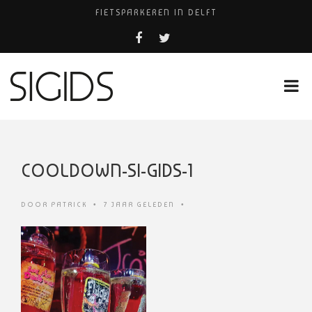
FIETSPARKEREN IN DELFT
FIETS KWIJT IN TILBURG?
PIZZERIA POMPEÏ ￼
USED PRODUCTS LEIDEN
HUISARTSENPRAKTIJK BINCK-ZORG
COOLDOWN-SI-GIDS-1
DOOR
PATRICK
•
7 JAAR GELEDEN
•