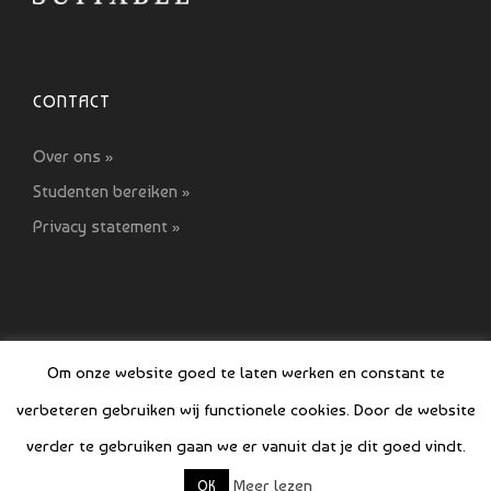
CONTACT
Over ons »
Studenten bereiken »
Privacy statement »
Om onze website goed te laten werken en constant te
verbeteren gebruiken wij functionele cookies. Door de website
© COPYRIGHT SI GIDS 2021-2022
verder te gebruiken gaan we er vanuit dat je dit goed vindt.
Meer lezen
OK