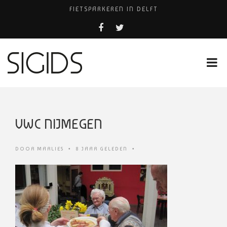
FIETSPARKEREN IN DELFT
PIZZERIA POMPEÏ ￼
BELEEF DE MAGIE VAN FILM BIJ KINEPOLIS
COCKTAILS ON THE SPOT!
HUISARTSENPRAKTIJK BINCK-ZORG
VWC NIJMEGEN
DOOR
MARLIES
•
8 JAAR GELEDEN
•