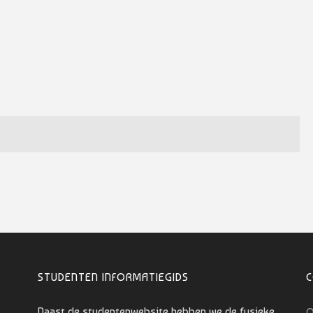
STUDENTEN INFORMATIEGIDS
Naast de studentenwebsite hebben we de fysieke
O