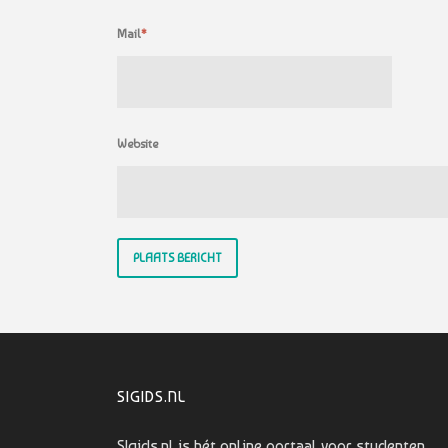
Mail
*
Website
SIGIDS.NL
SIgids.nl is hét online portaal voor studenten.