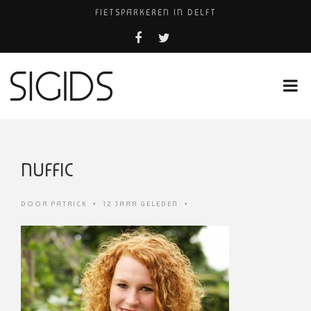
FIETSPARKEREN IN DELFT
FIETS KWIJT IN TILBURG?
HUISARTS NAAST SCIENCE PARK
PIZZERIA POMPEÏ ￼
HUISARTSENPRAKTIJK BINCK-ZORG
NUFFIC
DOOR
PATRICK
•
12 JAAR GELEDEN
•