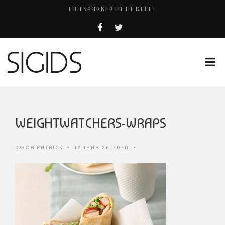
FIETSPARKEREN IN DELFT
PIZZERIA POMPEÏ ￼
USED PRODUCTS LEIDEN
BELEEF DE MAGIE VAN FILM BIJ KINEPOLIS
HUISARTSENPRAKTIJK BINCK-ZORG
WEIGHTWATCHERS-WRAPS
DOOR
PATRICK
•
12 JAAR GELEDEN
•