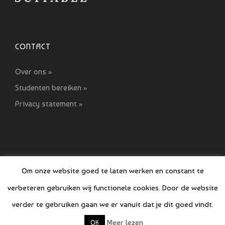
CONTACT
Over ons »
Studenten bereiken »
Privacy statement »
Om onze website goed te laten werken en constant te
verbeteren gebruiken wij functionele cookies. Door de website
© COPYRIGHT SI GIDS 2021-2022
verder te gebruiken gaan we er vanuit dat je dit goed vindt.
Meer lezen
OK