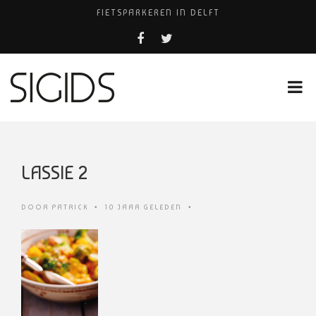
FIETSPARKEREN IN DELFT
FIETS KWIJT IN TILBURG?
PIZZERIA POMPEÏ ￼
USED PRODUCTS LEIDEN
HUISARTSENPRAKTIJK BINCK-ZORG
LASSIE 2
DOOR
PATRICK
•
10 JAAR GELEDEN
•