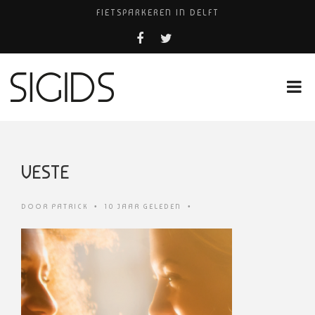
FIETSPARKEREN IN DELFT
PIZZERIA POMPEÏ ￼
BELEEF DE MAGIE VAN FILM BIJ KINEPOLIS
COCKTAILS ON THE SPOT!
HUISARTSENPRAKTIJK BINCK-ZORG
VESTE
DOOR
PATRICK
•
10 JAAR GELEDEN
•