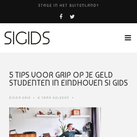
STAGE IN HET BUITENLAND?
MOOIE MEUBELTJES VOOR WEINIG
AMHC AMERSFOORT
PIZZERIA POMPEÏ ￼
HUISARTSENPRAKTIJK BINCK-ZORG
5 TIPS VOOR GRIP OP JE GELD
STUDENTEN IN EINDHOVEN SI GIDS
DOOR
ERIK
•
6 JAAR GELEDEN
•