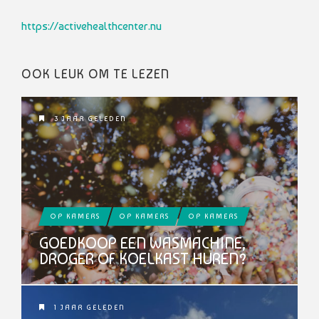
https://activehealthcenter.nu
OOK LEUK OM TE LEZEN
3 JAAR GELEDEN
OP KAMERS
OP KAMERS
OP KAMERS
GOEDKOOP EEN WASMACHINE,
DROGER OF KOELKAST HUREN?
1 JAAR GELEDEN