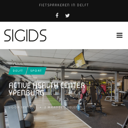
FIETSPARKEREN IN DELFT
PIZZERIA POMPEÏ ￼
BELEEF DE MAGIE VAN FILM BIJ KINEPOLIS
COCKTAILS ON THE SPOT!
HUISARTSENPRAKTIJK BINCK-ZORG
DELFT
SPORT
ACTIVE HEALTH CENTER
YPENBURG
DOOR
JESSIELLE
•
2 MAANDEN GELEDEN