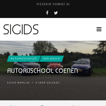
PIZZERIA POMPEÏ ￼
BELEEF DE MAGIE VAN FILM BIJ KINEPOLIS
COCKTAILS ON THE SPOT!
HUISARTSENPRAKTIJK BINCK-ZORG
AUTORIJSCHOLEN
DEN BOSCH
AUTORIJSCHOOL COENEN
DOOR
MARLIES
•
5 JAAR GELEDEN