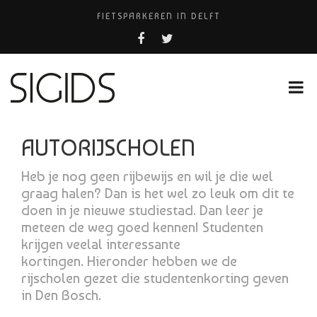
FIETSPARKEREN IN DELFT
PIZZERIA POMPEÏ ￼
BELEEF DE MAGIE VAN FILM BIJ KINEPOLIS
COCKTAILS ON THE SPOT!
HUISARTSENPRAKTIJK BINCK-ZORG
AUTORIJSCHOLEN
Heb je nog geen rijbewijs en wil je die wel
graag halen? Dan is het wel zo leuk om dit te
doen in je nieuwe studiestad. Dan leer je
meteen de weg goed kennen! Studenten
krijgen veelal interessante
kortingen. Hieronder hebben we de
rijscholen gezet die studentenkorting geven
in Den Bosch.