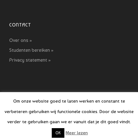
CONTACT
Over ons »
Studenten bereiken »
Privacy statement »
Om onze website goed te laten werken en constant te
verbeteren gebruiken wij functionele cookies. Door de website
© COPYRIGHT SI GIDS 2021-2022
verder te gebruiken gaan we er vanuit dat je dit goed vindt.
Meer lezen
OK