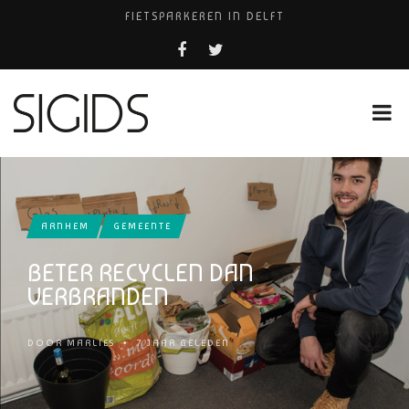
FIETSPARKEREN IN DELFT
PIZZERIA POMPEÏ ￼
BELEEF DE MAGIE VAN FILM BIJ KINEPOLIS
COCKTAILS ON THE SPOT!
HUISARTSENPRAKTIJK BINCK-ZORG
ARNHEM
GEMEENTE
BETER RECYCLEN DAN
VERBRANDEN
DOOR
MARLIES
•
7 JAAR GELEDEN