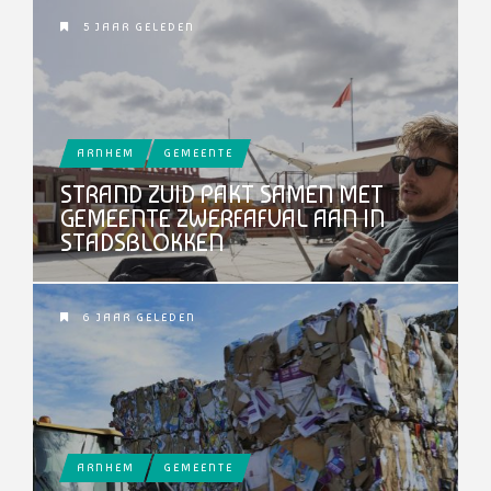
5 JAAR GELEDEN
ARNHEM
GEMEENTE
STRAND ZUID PAKT SAMEN MET
GEMEENTE ZWERFAFVAL AAN IN
STADSBLOKKEN
6 JAAR GELEDEN
ARNHEM
GEMEENTE